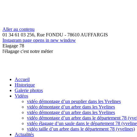
Aller au contenu
01 34 61 03 25
6, Rue FONDU - 78610 AUFFARGIS
Instagram page opens in new window
Elagage 78
l'élagage c'est notre métier
Accueil
Historique
Galerie photos
Vidéos
vidéo démontage d’un peuplier dans les Yvelines
vidéo démontage d’un arbre dans les Yvelines
vidéo démontage d’un arbre dans les Yvelines
vidéo démontage d’un arbre dans le département 78 (yvel
vidéo élagage d’un saule dans le département 78 (yveline
vidéo taille d’un arbre dans le département 78 (yvelines)
Actualités