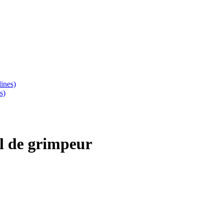
ines)
s)
l de grimpeur