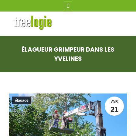
Instagram
page
opens
in
new
ÉLAGUEUR GRIMPEUR DANS LES
window
YVELINES
Vous êtes ici :
élagage
AVR
21