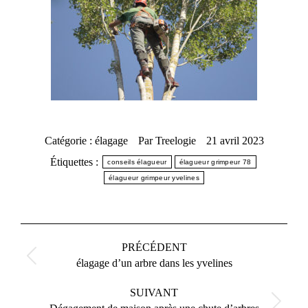
Catégorie :
élagage
Par
Treelogie
21 avril 2023
Étiquettes :
conseils élagueur
élagueur grimpeur 78
élagueur grimpeur yvelines
Navigation
article
PRÉCÉDENT
Article
élagage d’un arbre dans les yvelines
précédent
:
SUIVANT
Article