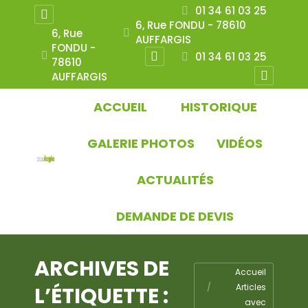
01 34 61 03 25
Instagram
6, Rue FONDU - 78610
6, Rue
AUFFARGIS
page
FONDU -
01 34 61 03 25
opens
78610
Instagram
AUFFARGIS
in
page
Instagr
new
opens
page
ACCUEIL
HISTORIQUE
window
in
opens
new
in
GALERIE PHOTOS
VIDÉOS
window
new
ACTUALITÉS
window
DEMANDE DE DEVIS
ARCHIVES DE
Vous êtes ici :
Accueil
Articles
L’ÉTIQUETTE :
avec