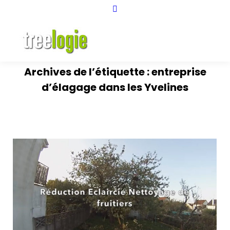
Instagram
page
opens
in
new
window
Archives de l’étiquette :
entreprise
d’élagage dans les Yvelines
Vous êtes ici :