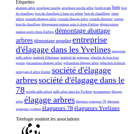
Étiquettes
bois
abattage arbre
arrachage souche
arrachage souche arbre
biodiversité
bois
de chauffage
bois de chauffage à faire soi même
bois de chaufffage
chute
arbres
conseils abattage arbre
conseils élagage arbre
conseils élagueur
couper
bois de chauffage
dégagement maison suite à chute d'arbres
dégats toiture
démontage abattage
maison après chute d'arbres
entreprise
arbres
démontage peuplier
d'élagage dans les Yvelines
entreprise
taille arbres
matériel d'élagueur
matériel de grimpeur
planche de bois brut
poutre
precautions abattage arbre
précautions élagage arbre
réduction éclaircie
société d'élagage
nettoyage d arbre fruitier
arbres
société d'élagage dans le
78
société taille arbres
taille arbre dans les Yvelines
terrassement
élagage
élagage arbres
arbre
élagueur grimpeur 78
élagueur
élagueurs 78
élagueurs Yvelines
grimpeur yvelines
Treelogie soutient les associations