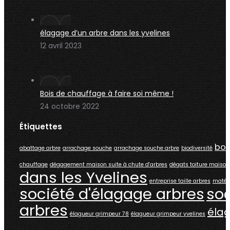
élagage d’un arbre dans les yvelines
12 avril 2023
Bois de chauffage à faire soi même !
24 octobre 2022
Étiquettes
boi
abattage arbre
arrachage souche
arrachage souche arbre
biodiversité
chauffage
dégagement maison suite à chute d'arbres
dégats toiture maison
dans les Yvelines
entreprise taille arbres
matéri
société d'élagage arbres
soc
arbres
élag
élagueur grimpeur 78
élagueur grimpeur yvelines