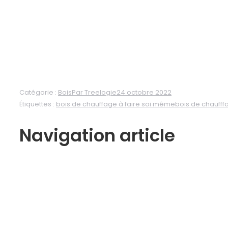
Catégorie :
Bois
Par
Treelogie
24 octobre 2022
Étiquettes :
bois de chauffage à faire soi même
bois de chaufff
Navigation article