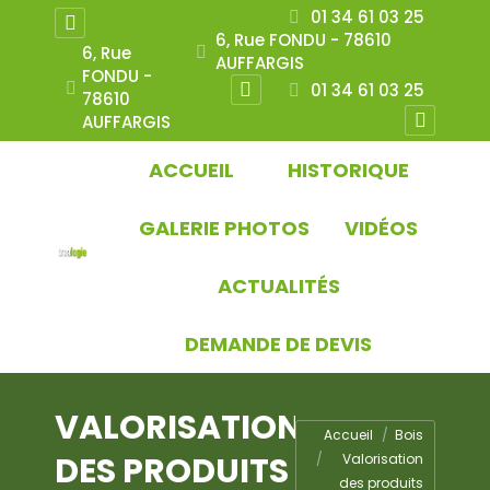
01 34 61 03 25
Instagram
6, Rue FONDU - 78610
6, Rue
AUFFARGIS
page
FONDU -
01 34 61 03 25
opens
78610
Instagram
AUFFARGIS
in
page
Instagram
new
opens
page
ACCUEIL
HISTORIQUE
window
in
opens
GALERIE PHOTOS
VIDÉOS
new
in
window
new
ACTUALITÉS
window
DEMANDE DE DEVIS
VALORISATION
Vous êtes ici :
Accueil
Bois
DES PRODUITS
Valorisation
des produits