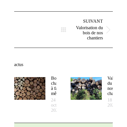
Navigation
article
SUIVANT
Valorisation du
Article
bois de nos
suivant
chantiers
:
actus
Bois de
Valorisatio
chauffage
du bois de
à faire soi
nos
même !
chantiers
24
18 juillet
octobre
2022
2022